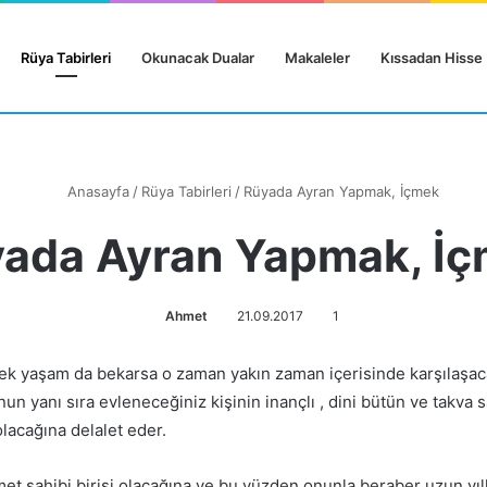
Rüya Tabirleri
Okunacak Dualar
Makaleler
Kıssadan Hisse
Anasayfa
/
Rüya Tabirleri
/
Rüyada Ayran Yapmak, İçmek
ada Ayran Yapmak, İ
Ahmet
21.09.2017
1
çek yaşam da bekarsa o zaman yakın zaman içerisinde karşılaşacağı
nun yanı sıra evleneceğiniz kişinin inançlı , dini bütün ve takva s
olacağına delalet eder.
et sahibi birisi olacağına ve bu yüzden onunla beraber uzun yıl