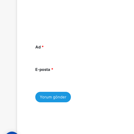
r
u
m
*
Ad
*
E-posta
*