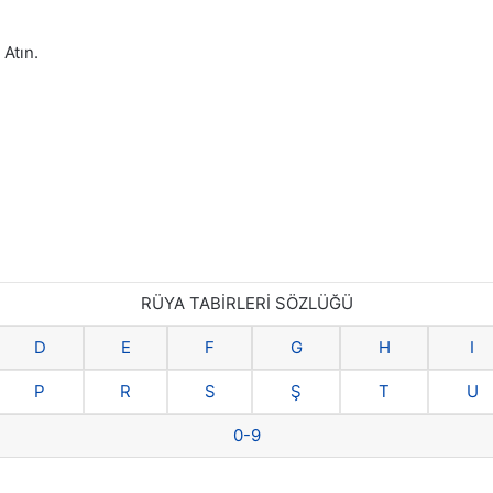
Atın.
RÜYA TABİRLERİ SÖZLÜĞÜ
D
E
F
G
H
I
P
R
S
Ş
T
U
0-9