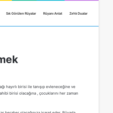
Sık Görülen Rüyalar
Rüyanı Anlat
Zırhlı Dualar
çmek
 hayırlı birisi ile tanışıp evleneceğine ve
ahibi birisi olacağına , çocuklarını her zaman
lar beraber olacağınıza işaret eder. Rüyada