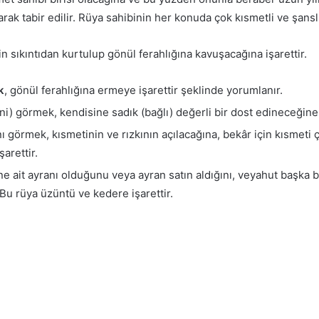
ak tabir edilir. Rüya sahibinin her konuda çok kısmetli ve şanslı
in sıkıntıdan kurtulup gönül ferahlığına kavuşacağına işarettir.
k
, gönül ferahlığına ermeye işarettir şeklinde yorumlanır.
ini) görmek, kendisine sadık (bağlı) değerli bir dost edineceğine 
ı görmek, kısmetinin ve rızkının açılacağına, bekâr için kısmeti
şarettir.
e ait ayranı olduğunu veya ayran satın aldığını, veyahut başka b
 Bu rüya üzüntü ve kedere işarettir.