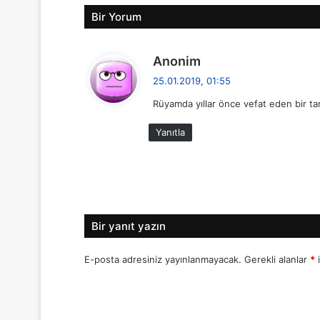
Bir Yorum
d
Anonim
e
25.01.2019, 01:55
d
Rüyamda yıllar önce vefat eden bir ta
i
k
Yanıtla
i
:
Bir yanıt yazın
E-posta adresiniz yayınlanmayacak.
Gerekli alanlar
*
i
Y
o