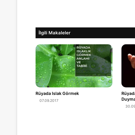
İlgili Makaleler
Rüyada Islak Görmek
Rüyada
Duyma
07.09.2017
30.09