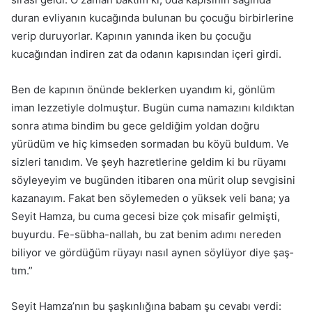
duran evliyanın kucağında bulunan bu çocuğu birbirlerine
verip duruyorlar. Kapının yanında iken bu çocuğu
kucağından indiren zat da odanın kapısından içeri girdi.
Ben de kapının önünde beklerken uyandım ki, gönlüm
iman lezze­tiyle dolmuştur. Bugün cuma namazını kıldıktan
sonra atıma bindim bu gece geldiğim yoldan doğru
yürüdüm ve hiç kimseden sormadan bu kö­yü buldum. Ve
sizleri tanıdım. Ve şeyh hazretlerine geldim ki bu rüyamı
söyleyeyim ve bugünden itibaren ona mürit olup sevgisini
kazanayım. Fakat ben söylemeden o yüksek veli bana; ya
Seyit Hamza, bu cuma gecesi bize çok misafir gelmişti,
buyurdu. Fe-sübha-nallah, bu zat benim adımı nereden
biliyor ve gördüğüm rüyayı nasıl aynen söylüyor diye şaş­
tım.”
Seyit Hamza’nın bu şaşkınlığına babam şu cevabı verdi: