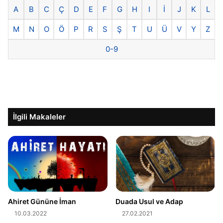
A
B
C
Ç
D
E
F
G
H
I
İ
J
K
L
M
N
O
Ö
P
R
S
Ş
T
U
Ü
V
Y
Z
0-9
İlgili Makaleler
Ahiret Gününe İman
Duada Usul ve Adap
10.03.2022
27.02.2021