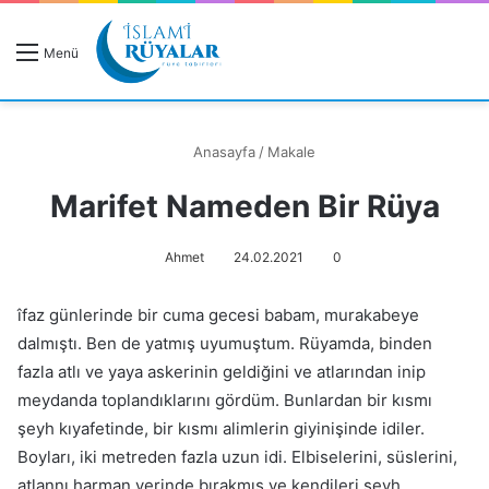
R
Menü
A
Anasayfa
/
Makale
Marifet Nameden Bir Rüya
Rüyanızı Arayın
Ahmet
24.02.2021
0
îfaz günlerinde bir cuma gecesi babam, murakabeye
dalmıştı. Ben de yatmış uyumuştum. Rüyamda, binden
fazla atlı ve yaya askeri­nin geldiğini ve atlarından inip
meydanda toplandıklarını gördüm. Bun­lardan bir kısmı
şeyh kıyafetinde, bir kısmı alimlerin giyinişinde idiler.
Boyları, iki metreden fazla uzun idi. Elbiselerini, süslerini,
atlannı har­man yerinde bırakmış ve kendileri şeyh