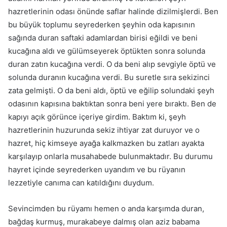
hazretlerinin odası önünde saf­lar halinde dizilmişlerdi. Ben
bu büyük toplumu seyrederken şeyhin oda kapısının
sağında duran saftaki adamlardan birisi eğildi ve beni
kucağına aldı ve gülümseyerek öptükten sonra solunda
duran zatın kucağına ver­di. O da beni alıp sevgiyle öptü ve
solunda duranın kucağına verdi. Bu suretle sıra sekizinci
zata gelmişti. O da beni aldı, öptü ve eğilip solun­daki şeyh
odasının kapısına baktıktan sonra beni yere bıraktı. Ben de
kapıyı açık görünce içeriye girdim. Baktım ki, şeyh
hazretlerinin huzu­runda sekiz ihtiyar zat duruyor ve o
hazret, hiç kimseye ayağa kalkmaz­ken bu zatları ayakta
karşılayıp onlarla musahabede bulunmaktadır. Bu durumu
hayret içinde seyrederken uyandım ve bu rüyanın
lezzetiyle ca­nıma can katıldığını duydum.
Sevincimden bu rüyamı hemen o anda karşımda duran,
bağdaş kur­muş, murakabeye dalmış olan aziz babama