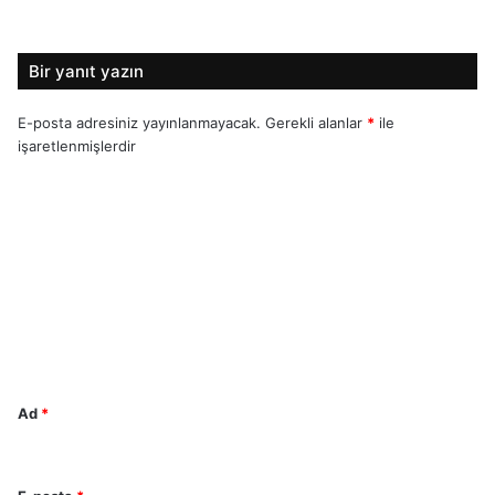
Bir yanıt yazın
E-posta adresiniz yayınlanmayacak.
Gerekli alanlar
*
ile
işaretlenmişlerdir
Y
o
r
u
m
*
Ad
*