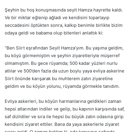
Şeyhin bu hoş konuşmasında seyit Hamza hayrette kaldı.
Ve bir miktar eğlenip ağladı ve kendisini toparlayıp
seccadesini öptükten son­ra, kalkıp benimle birlikte bizim
odaya geldi ve babama olup bitenleri anlattık ki:
“Ben Siirt eşrafından Seyit Hamza’yım. Bu yaşıma geldim,
bu köyü görmemiştim ve şeyhin ziyaretleriyle müşerref
olmamıştım. Bu gece rü­yamda; 500 kadar yüzleri nurlu
atlılar ve 500’den fazla da uzun boylu yaya evliya askerine
Siirt önünde karışarak bu muhterem zatın ziyareti­ne
geldim ve bu köyün yolunu, rüyamda görmekle tanıdım.
Evliya askerleri, bu köyün harmanlarına geldikleri zaman
hepsi atla­rından indiler ve gelip, bu kapının karşısında saf,
saf dizildiler ve sıra ile hepsi bu büyük zatın odasına girip
kendisini ziyaret ettiler. Bana da ya­ya askerlerle ziyaret
sırası geldi. O zaman baktım ki, oda kapısının sa­ğında