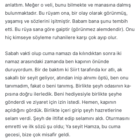
anlattım. Meğer o veli, bunu bilmekte ve manasına dalmış
bulunmaktadır. Bu rüyam ona, bir olay olarak görünmüş,
yaşamış ve sözlerini işitmiştir. Babam bana şunu tembih
etti. Bu rüya sana göre gaiptir (görünmez alemdendir). Onu
hiç kim­seye söyleme ruhanilere karşı çok ayıp olur.
Sabah vakti olup cuma namazı da kılındıktan sonra iki
namaz ara­sındaki zamanda ben kapının önünde
duruyordum. Bir de baktım ki Si­irt tarafında kır atlı, ak
sakallı bir seyit geliyor, atından inip alnımı öp­tü, ben onu
tanımadım, fakat o beni tanımış. Birlikte şeyh odasının ka­
pısına doğru ilerledik. Beni hediyesiyle birlikte şeyhe
gönderdi ve ziyaret için izin istedi. Hemen, kapının
açıldığını gördük. Birlikte içeri girip şeyh hazretlerine
selam verdi. Şeyh de iltifat edip selamını aldı. Oturmasını
emretti ve ilk sözü şu oldu; Ya seyit Hamza, bu cuma
gecesi, bize çok misafir geldi.