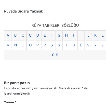
Rüyada Sigara Yakmak
RÜYA TABİRLERİ SÖZLÜĞÜ
A
B
C
Ç
D
E
F
G
H
I
İ
J
K
L
M
N
O
Ö
P
R
S
Ş
T
U
Ü
V
Y
Z
0-9
Bir yanıt yazın
E-posta adresiniz yayınlanmayacak.
Gerekli alanlar
*
ile
işaretlenmişlerdir
Yorum
*