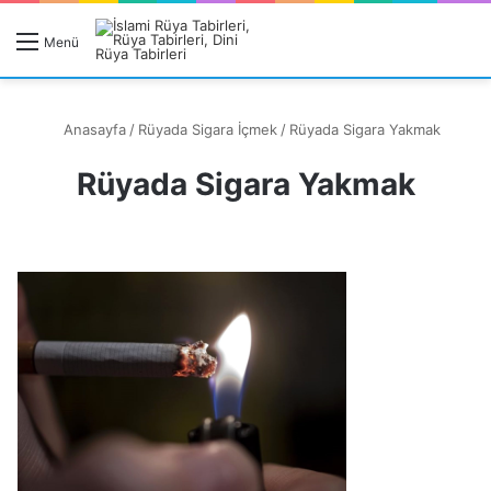
R
Menü
A
Anasayfa
/
Rüyada Sigara İçmek
/
Rüyada Sigara Yakmak
Rüyada Sigara Yakmak
Rüyanızı Arayın