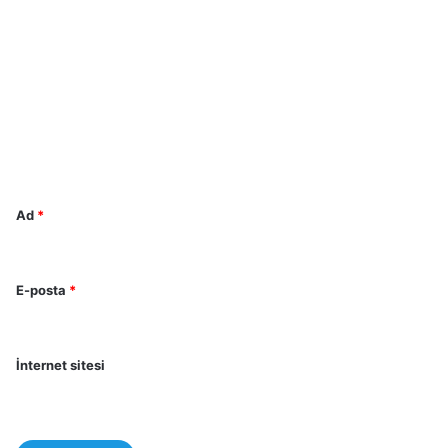
Y
o
r
u
m
*
Ad
*
E-posta
*
İnternet sitesi