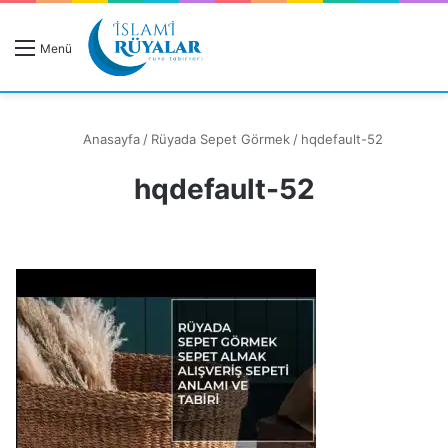
R
Menü
A
Anasayfa
/
Rüyada Sepet Görmek
/
hqdefault-52
hqdefault-52
Rüyanızı Arayın