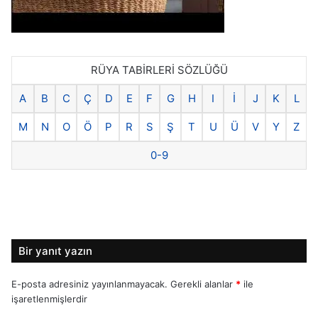
RÜYA TABİRLERİ SÖZLÜĞÜ
A
B
C
Ç
D
E
F
G
H
I
İ
J
K
L
M
N
O
Ö
P
R
S
Ş
T
U
Ü
V
Y
Z
0-9
Bir yanıt yazın
E-posta adresiniz yayınlanmayacak.
Gerekli alanlar
*
ile
işaretlenmişlerdir