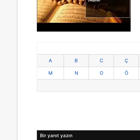
A
B
C
Ç
M
N
O
Ö
Bir yanıt yazın