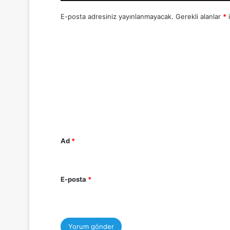
E-posta adresiniz yayınlanmayacak.
Gerekli alanlar
*
i
Y
o
r
u
m
*
Ad
*
E-posta
*