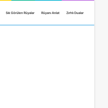
Sık Görülen Rüyalar
Rüyanı Anlat
Zırhlı Dualar