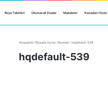
Rüya Tabirleri
Okunacak Dualar
Makaleler
Kıssadan Hisse
Anasayfa
/
Rüyada Kuran Okumak
/
hqdefault-539
hqdefault-539