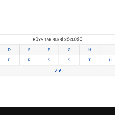
RÜYA TABİRLERİ SÖZLÜĞÜ
D
E
F
G
H
I
P
R
S
Ş
T
U
0-9