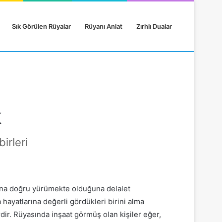
Sık Görülen Rüyalar
Rüyanı Anlat
Zırhlı Dualar
k
irleri
yatına doğru yürümekte olduğuna delalet
 hayatlarına değerli gördükleri birini alma
rdir. Rüyasında inşaat görmüş olan kişiler eğer,