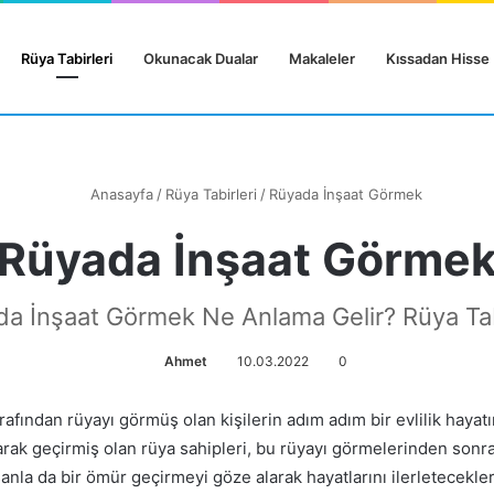
Rüya Tabirleri
Okunacak Dualar
Makaleler
Kıssadan Hisse
Anasayfa
/
Rüya Tabirleri
/
Rüyada İnşaat Görmek
Rüyada İnşaat Görme
a İnşaat Görmek Ne Anlama Gelir? Rüya Tab
Ahmet
10.03.2022
0
 tarafından rüyayı görmüş olan kişilerin adım adım bir evlilik ha
larak geçirmiş olan rüya sahipleri, bu rüyayı görmelerinden sonra
nsanla da bir ömür geçirmeyi göze alarak hayatlarını ilerletecekle