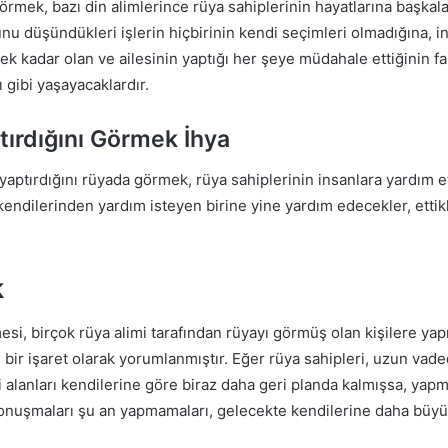
rmek, bazı din alimlerince rüya sahiplerinin hayatlarına başkal
nu düşündükleri işlerin hiçbirinin kendi seçimleri olmadığına, in
k kadar olan ve ailesinin yaptığı her şeye müdahale ettiğinin fa
ı gibi yaşayacaklardır.
tırdığını Görmek İhya
 yaptırdığını rüyada görmek, rüya sahiplerinin insanlara yardım
kendilerinden yardım isteyen birine yine yardım edecekler, ettik
k
si, birçok rüya alimi tarafından rüyayı görmüş olan kişilere yap
ir işaret olarak yorumlanmıştır. Eğer rüya sahipleri, uzun vaded
lgi alanları kendilerine göre biraz daha geri planda kalmışsa, ya
konuşmaları şu an yapmamaları, gelecekte kendilerine daha büyük s