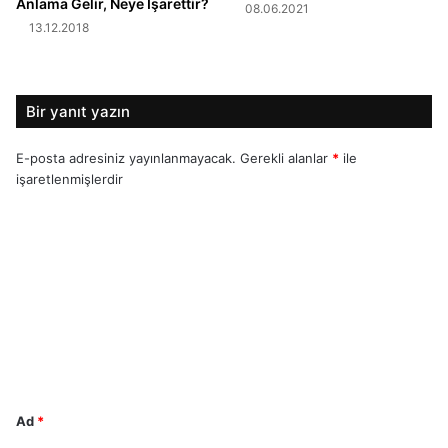
Anlama Gelir, Neye İşarettir?
08.06.2021
13.12.2018
Bir yanıt yazın
E-posta adresiniz yayınlanmayacak.
Gerekli alanlar
*
ile
işaretlenmişlerdir
Y
o
r
u
m
*
Ad
*