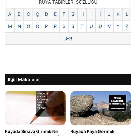
RÜYA TABİRLERİ SÖZLÜĞÜ
A
B
C
Ç
D
E
F
G
H
I
İ
J
K
L
M
N
O
Ö
P
R
S
Ş
T
U
Ü
V
Y
Z
0-9
İlgili Makaleler
Rüyada Sınava Girmek Ne
Rüyada Kaya Görmek