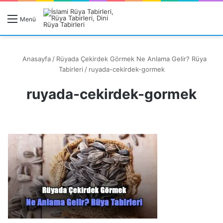
R
Menü
A
Anasayfa
/
Rüyada Çekirdek Görmek Ne Anlama Gelir? Rüya
Tabirleri
/
ruyada-cekirdek-gormek
ruyada-cekirdek-gormek
Rüyanızı Arayın