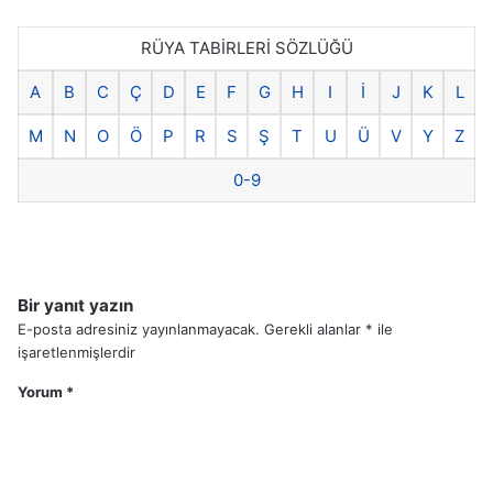
RÜYA TABİRLERİ SÖZLÜĞÜ
A
B
C
Ç
D
E
F
G
H
I
İ
J
K
L
M
N
O
Ö
P
R
S
Ş
T
U
Ü
V
Y
Z
0-9
Bir yanıt yazın
E-posta adresiniz yayınlanmayacak.
Gerekli alanlar
*
ile
işaretlenmişlerdir
Yorum
*