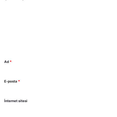
Y
o
r
u
m
*
Ad
*
E-posta
*
İnternet sitesi