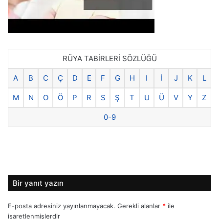
RÜYA TABİRLERİ SÖZLÜĞÜ
A
B
C
Ç
D
E
F
G
H
I
İ
J
K
L
M
N
O
Ö
P
R
S
Ş
T
U
Ü
V
Y
Z
0-9
Bir yanıt yazın
E-posta adresiniz yayınlanmayacak.
Gerekli alanlar
*
ile
işaretlenmişlerdir