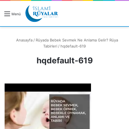
R
Menü
A
Anasayfa
/
Rüyada Bebek Sevmek Ne Anlama Gelir? Rüya
Tabirleri
/
hqdefault-619
hqdefault-619
Rüyanızı Arayın