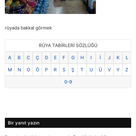
rüyada bakkal görmek
RÜYA TABİRLERİ SÖZLÜĞÜ
A
B
C
Ç
D
E
F
G
H
I
İ
J
K
L
M
N
O
Ö
P
R
S
Ş
T
U
Ü
V
Y
Z
0-9
Bir yanıt yazın