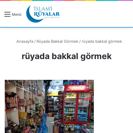
R
Menü
A
Anasayfa
/
Rüyada Bakkal Görmek
/
rüyada bakkal görmek
rüyada bakkal görmek
Rüyanızı Arayın