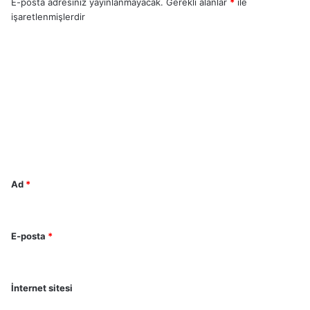
E-posta adresiniz yayınlanmayacak.
Gerekli alanlar
*
ile
işaretlenmişlerdir
Y
o
r
u
m
*
Ad
*
E-posta
*
İnternet sitesi