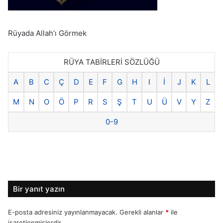
Rüyada Allah’ı Görmek
RÜYA TABİRLERİ SÖZLÜĞÜ
A
B
C
Ç
D
E
F
G
H
I
İ
J
K
L
M
N
O
Ö
P
R
S
Ş
T
U
Ü
V
Y
Z
0-9
Bir yanıt yazın
E-posta adresiniz yayınlanmayacak.
Gerekli alanlar
*
ile
işaretlenmişlerdir