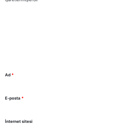
Y
o
r
u
m
*
Ad
*
E-posta
*
İnternet sitesi