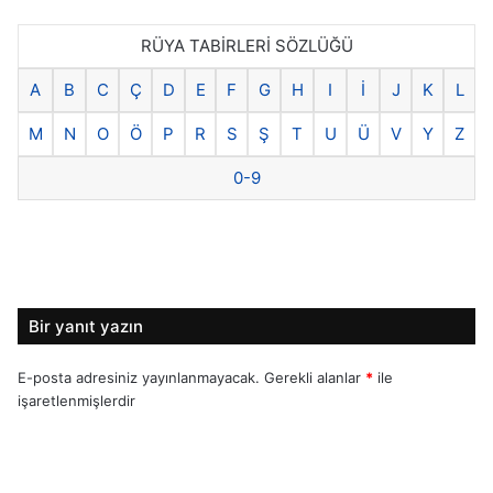
RÜYA TABİRLERİ SÖZLÜĞÜ
A
B
C
Ç
D
E
F
G
H
I
İ
J
K
L
M
N
O
Ö
P
R
S
Ş
T
U
Ü
V
Y
Z
0-9
Bir yanıt yazın
E-posta adresiniz yayınlanmayacak.
Gerekli alanlar
*
ile
işaretlenmişlerdir
Y
o