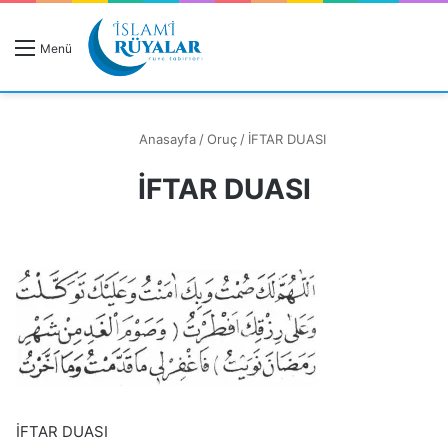
R
Menü
A
Anasayfa
/
Oruç
/
İFTAR DUASI
İFTAR DUASI
Rüyanızı Arayın
İFTAR DUASI