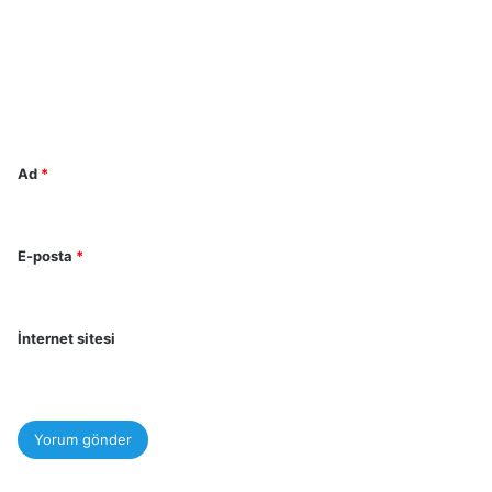
r
u
m
*
Ad
*
E-posta
*
İnternet sitesi