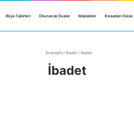
Rüya Tabirleri
Okunacak Dualar
Makaleler
Kıssadan Hisse
Anasayfa
/
İbadet
/
İbadet
İbadet