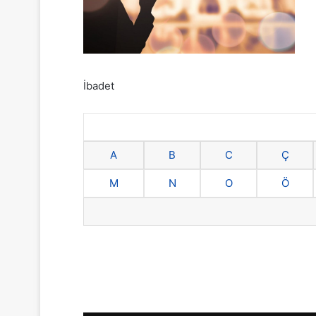
İbadet
A
B
C
Ç
M
N
O
Ö