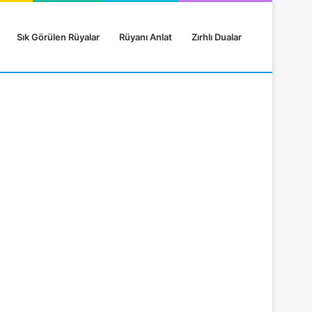
Sık Görülen Rüyalar
Rüyanı Anlat
Zırhlı Dualar