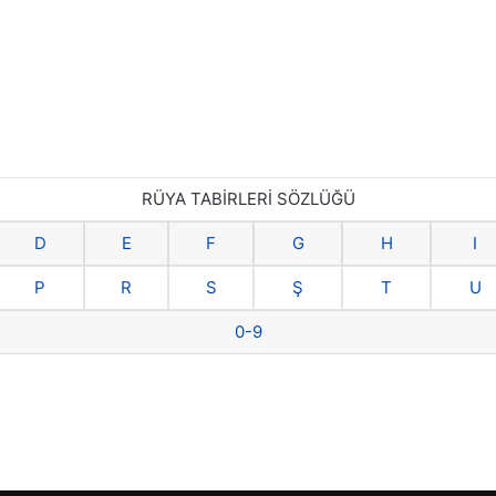
RÜYA TABİRLERİ SÖZLÜĞÜ
D
E
F
G
H
I
P
R
S
Ş
T
U
0-9