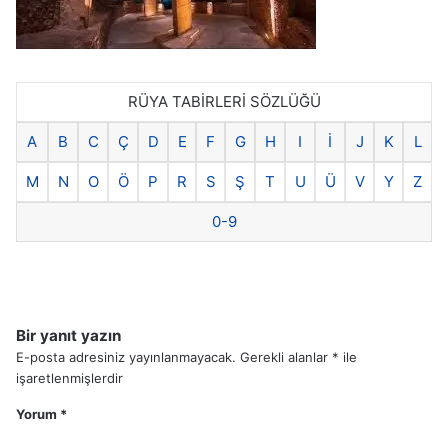
RÜYA TABİRLERİ SÖZLÜĞÜ
A
B
C
Ç
D
E
F
G
H
I
İ
J
K
L
M
N
O
Ö
P
R
S
Ş
T
U
Ü
V
Y
Z
0-9
Bir yanıt yazın
E-posta adresiniz yayınlanmayacak.
Gerekli alanlar
*
ile
işaretlenmişlerdir
Yorum
*