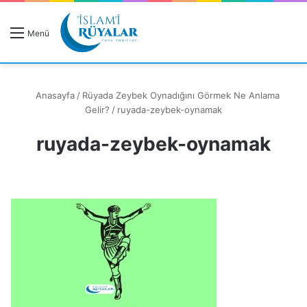
R
Menü
A
Anasayfa
/
Rüyada Zeybek Oynadığını Görmek Ne Anlama
Gelir?
/
ruyada-zeybek-oynamak
ruyada-zeybek-oynamak
Rüyanızı Arayın