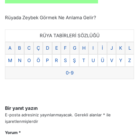
Rüyada Zeybek Görmek Ne Anlama Gelir?
RÜYA TABİRLERİ SÖZLÜĞÜ
A
B
C
Ç
D
E
F
G
H
I
İ
J
K
L
M
N
O
Ö
P
R
S
Ş
T
U
Ü
V
Y
Z
0-9
Bir yanıt yazın
E-posta adresiniz yayınlanmayacak.
Gerekli alanlar
*
ile
işaretlenmişlerdir
Yorum
*