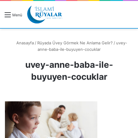
R
Menü
A
Anasayfa
/
Rüyada Üvey Görmek Ne Anlama Gelir?
/
uvey-
anne-baba-ile-buyuyen-cocuklar
uvey-anne-baba-ile-
Rüyanızı Arayın
buyuyen-cocuklar