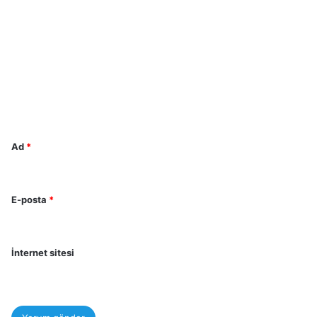
Y
o
r
u
m
*
Ad
*
E-posta
*
İnternet sitesi