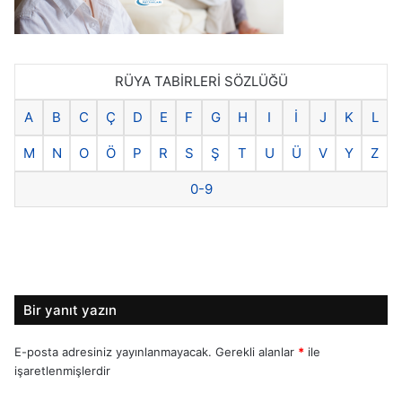
RÜYA TABİRLERİ SÖZLÜĞÜ
A
B
C
Ç
D
E
F
G
H
I
İ
J
K
L
M
N
O
Ö
P
R
S
Ş
T
U
Ü
V
Y
Z
0-9
Bir yanıt yazın
E-posta adresiniz yayınlanmayacak.
Gerekli alanlar
*
ile
işaretlenmişlerdir