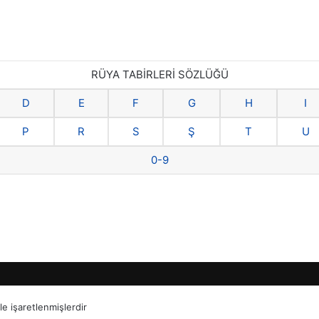
RÜYA TABİRLERİ SÖZLÜĞÜ
D
E
F
G
H
I
P
R
S
Ş
T
U
0-9
le işaretlenmişlerdir