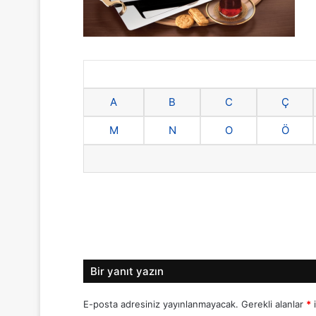
A
B
C
Ç
M
N
O
Ö
Bir yanıt yazın
E-posta adresiniz yayınlanmayacak.
Gerekli alanlar
*
i