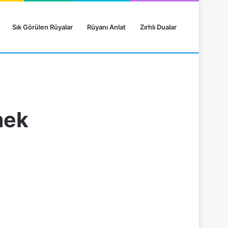
Sık Görülen Rüyalar
Rüyanı Anlat
Zırhlı Dualar
mek