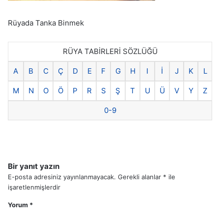
Rüyada Tanka Binmek
RÜYA TABİRLERİ SÖZLÜĞÜ
A
B
C
Ç
D
E
F
G
H
I
İ
J
K
L
M
N
O
Ö
P
R
S
Ş
T
U
Ü
V
Y
Z
0-9
Bir yanıt yazın
E-posta adresiniz yayınlanmayacak.
Gerekli alanlar
*
ile
işaretlenmişlerdir
Yorum
*