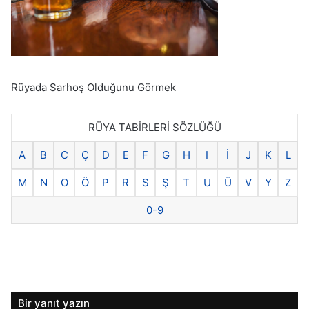
Rüyada Sarhoş Olduğunu Görmek
RÜYA TABİRLERİ SÖZLÜĞÜ
A
B
C
Ç
D
E
F
G
H
I
İ
J
K
L
M
N
O
Ö
P
R
S
Ş
T
U
Ü
V
Y
Z
0-9
Bir yanıt yazın