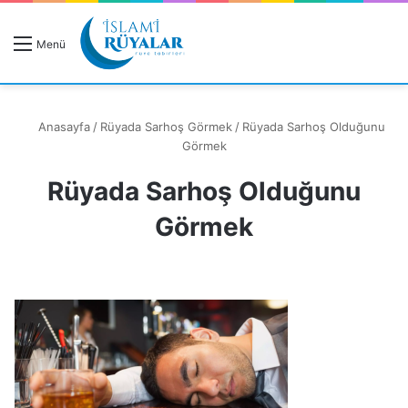
R
Menü
A
Anasayfa
/
Rüyada Sarhoş Görmek
/
Rüyada Sarhoş Olduğunu
Görmek
Rüyada Sarhoş Olduğunu
Rüyanızı Arayın
Görmek