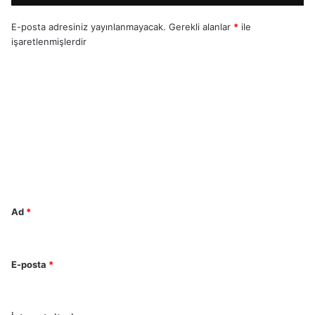
E-posta adresiniz yayınlanmayacak.
Gerekli alanlar
*
ile
işaretlenmişlerdir
Y
o
r
u
m
*
Ad
*
E-posta
*