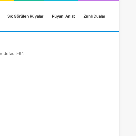
Sık Görülen Rüyalar
Rüyanı Anlat
Zırhlı Dualar
hqdefault-64