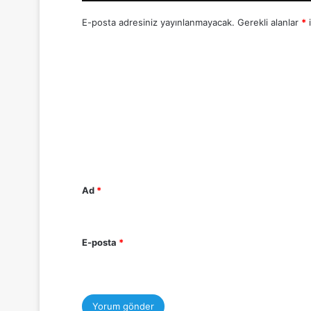
E-posta adresiniz yayınlanmayacak.
Gerekli alanlar
*
i
Y
o
r
u
m
*
Ad
*
E-posta
*