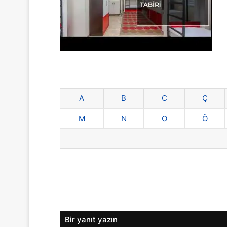
A
B
C
Ç
M
N
O
Ö
Bir yanıt yazın