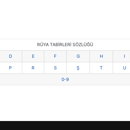
RÜYA TABİRLERİ SÖZLÜĞÜ
D
E
F
G
H
I
P
R
S
Ş
T
U
0-9