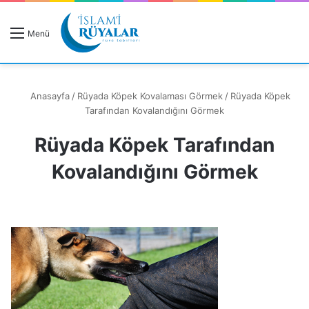
R
Menü
A
Anasayfa
/
Rüyada Köpek Kovalaması Görmek
/
Rüyada Köpek
Tarafından Kovalandığını Görmek
Rüyada Köpek Tarafından
Rüyanızı Arayın
Kovalandığını Görmek