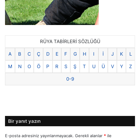
RÜYA TABİRLERİ SÖZLÜĞÜ
A
B
C
Ç
D
E
F
G
H
I
İ
J
K
L
M
N
O
Ö
P
R
S
Ş
T
U
Ü
V
Y
Z
0-9
Bir yanıt yazın
E-posta adresiniz yayınlanmayacak.
Gerekli alanlar
*
ile