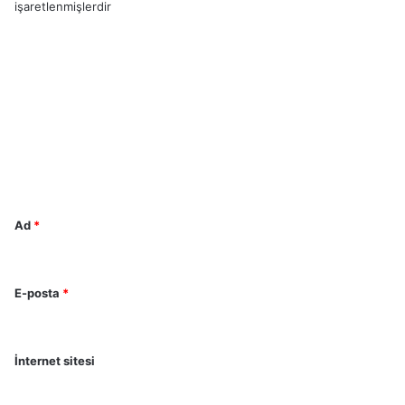
işaretlenmişlerdir
Y
o
r
u
m
*
Ad
*
E-posta
*
İnternet sitesi