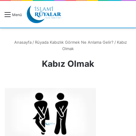
R
Menü
A
Anasayfa
/
Rüyada Kabızlık Görmek Ne Anlama Gelir?
/
Kabız
Olmak
Kabız Olmak
Rüyanızı Arayın