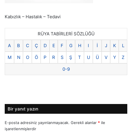
Kabızlık – Hastalık – Tedavi
RÜYA TABİRLERİ SÖZLÜĞÜ
A
B
C
Ç
D
E
F
G
H
I
İ
J
K
L
M
N
O
Ö
P
R
S
Ş
T
U
Ü
V
Y
Z
0-9
Bir yanıt yazın
E-posta adresiniz yayınlanmayacak.
Gerekli alanlar
*
ile
işaretlenmişlerdir