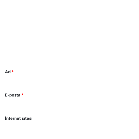
Y
o
r
u
m
*
Ad
*
E-posta
*
İnternet sitesi