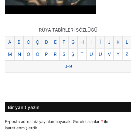
RÜYA TABİRLERİ SÖZLÜĞÜ
A
B
C
Ç
D
E
F
G
H
I
İ
J
K
L
M
N
O
Ö
P
R
S
Ş
T
U
Ü
V
Y
Z
0-9
Bir yanıt yazın
E-posta adresiniz yayınlanmayacak.
Gerekli alanlar
*
ile
işaretlenmişlerdir