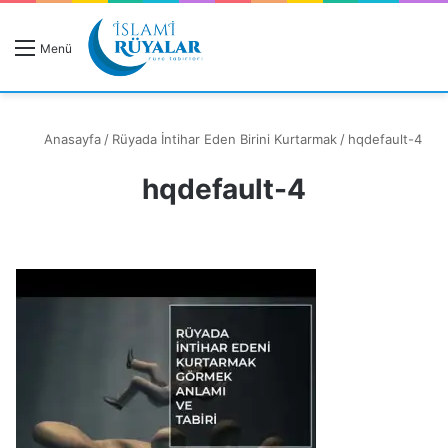
R
Menü
A
Anasayfa
/
Rüyada İntihar Eden Birini Kurtarmak
/
hqdefault-4
hqdefault-4
Rüyanızı Arayın