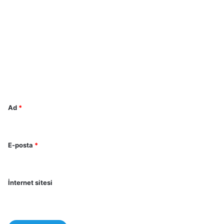
Y
o
r
u
m
*
Ad
*
E-posta
*
İnternet sitesi