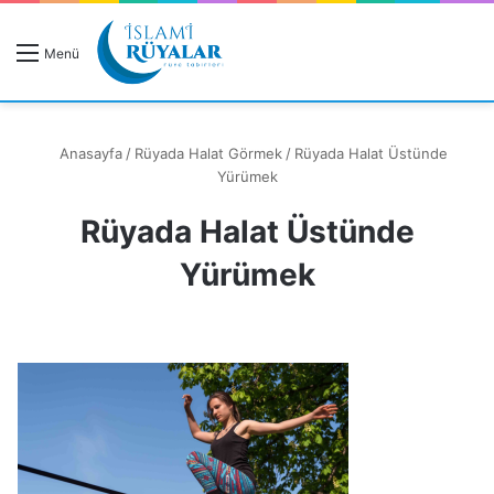
R
Menü
A
Anasayfa
/
Rüyada Halat Görmek
/
Rüyada Halat Üstünde
Yürümek
Rüyada Halat Üstünde
Rüyanızı Arayın
Yürümek