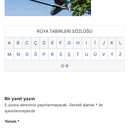
RÜYA TABİRLERİ SÖZLÜĞÜ
A
B
C
Ç
D
E
F
G
H
I
İ
J
K
L
M
N
O
Ö
P
R
S
Ş
T
U
Ü
V
Y
Z
0-9
Bir yanıt yazın
E-posta adresiniz yayınlanmayacak.
Gerekli alanlar
*
ile
işaretlenmişlerdir
Yorum
*