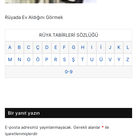
Rüyada Ev Aldığını Görmek
RÜYA TABİRLERİ SÖZLÜĞÜ
A
B
C
Ç
D
E
F
G
H
I
İ
J
K
L
M
N
O
Ö
P
R
S
Ş
T
U
Ü
V
Y
Z
0-9
Bir yanıt yazın
E-posta adresiniz yayınlanmayacak.
Gerekli alanlar
*
ile
işaretlenmişlerdir