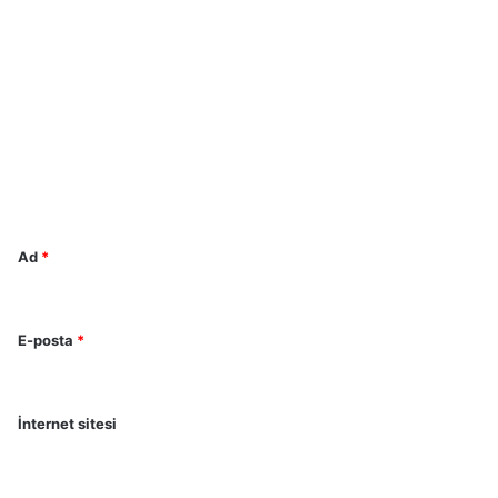
Y
o
r
u
m
*
Ad
*
E-posta
*
İnternet sitesi