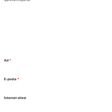
Y
o
r
u
m
*
Ad
*
E-posta
*
İnternet sitesi