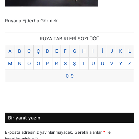
Rüyada Ejderha Görmek
RÜYA TABİRLERİ SÖZLÜĞÜ
A
B
C
Ç
D
E
F
G
H
I
İ
J
K
L
M
N
O
Ö
P
R
S
Ş
T
U
Ü
V
Y
Z
0-9
Bir yanıt yazın
E-posta adresiniz yayınlanmayacak.
Gerekli alanlar
*
ile
işaretlenmişlerdir