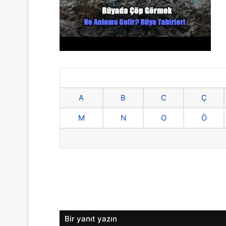
A
B
C
Ç
M
N
O
Ö
Bir yanıt yazın