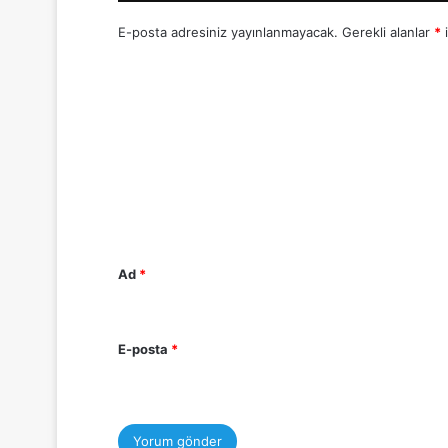
E-posta adresiniz yayınlanmayacak.
Gerekli alanlar
*
i
Y
o
r
u
m
*
Ad
*
E-posta
*