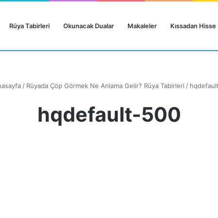
Rüya Tabirleri
Okunacak Dualar
Makaleler
Kıssadan Hisse
asayfa
/
Rüyada Çöp Görmek Ne Anlama Gelir? Rüya Tabirleri
/
hqdefaul
hqdefault-500