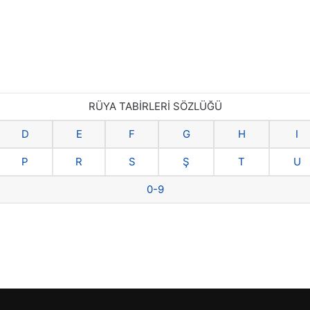
RÜYA TABİRLERİ SÖZLÜĞÜ
D
E
F
G
H
I
P
R
S
Ş
T
U
0-9