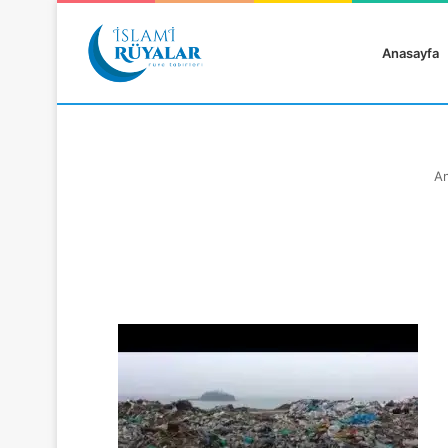
Anasayfa
An
Rüyanızı Arayın