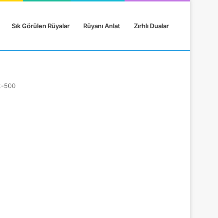
Sık Görülen Rüyalar
Rüyanı Anlat
Zırhlı Dualar
t-500