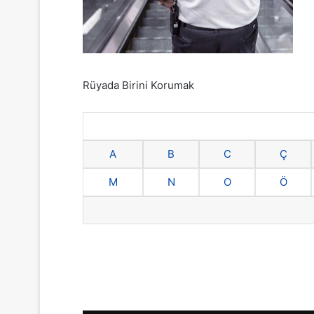
Rüyada Birini Korumak
A
B
C
Ç
M
N
O
Ö