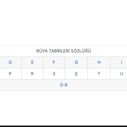
RÜYA TABİRLERİ SÖZLÜĞÜ
D
E
F
G
H
I
P
R
S
Ş
T
U
0-9