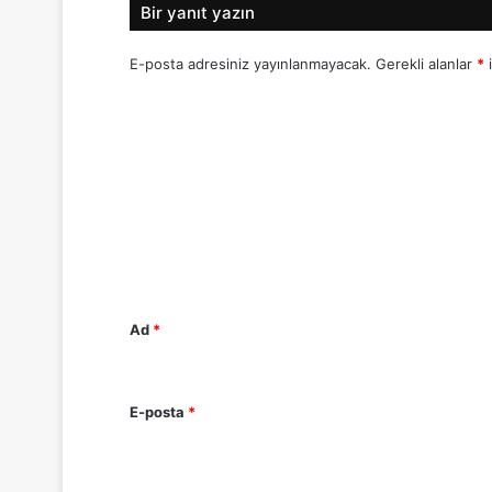
Bir yanıt yazın
E-posta adresiniz yayınlanmayacak.
Gerekli alanlar
*
i
Y
o
r
u
m
*
Ad
*
E-posta
*