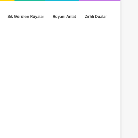
Sık Görülen Rüyalar
Rüyanı Anlat
Zırhlı Dualar
k