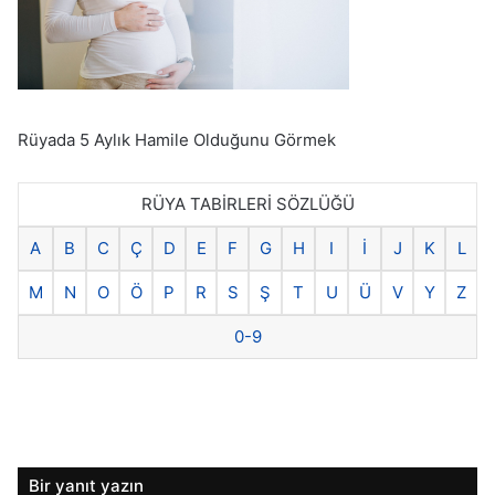
Rüyada 5 Aylık Hamile Olduğunu Görmek
RÜYA TABİRLERİ SÖZLÜĞÜ
A
B
C
Ç
D
E
F
G
H
I
İ
J
K
L
M
N
O
Ö
P
R
S
Ş
T
U
Ü
V
Y
Z
0-9
Bir yanıt yazın