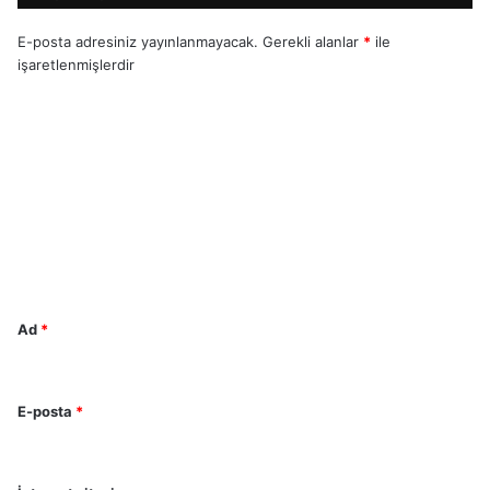
E-posta adresiniz yayınlanmayacak.
Gerekli alanlar
*
ile
işaretlenmişlerdir
Y
o
r
u
m
*
Ad
*
E-posta
*