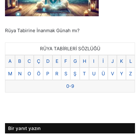
Rüya Tabirine İnanmak Günah mı?
RÜYA TABİRLERİ SÖZLÜĞÜ
A
B
C
Ç
D
E
F
G
H
I
İ
J
K
L
M
N
O
Ö
P
R
S
Ş
T
U
Ü
V
Y
Z
0-9
Bir yanıt yazın