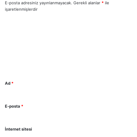
E-posta adresiniz yayınlanmayacak.
Gerekli alanlar
*
ile
işaretlenmişlerdir
Y
o
r
u
m
*
Ad
*
E-posta
*
İnternet sitesi