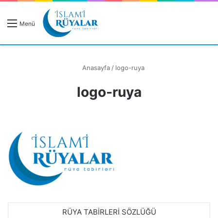
R
Menü
A
Anasayfa
/
logo-ruya
logo-ruya
Rüyanızı Arayın
RÜYA TABİRLERİ SÖZLÜĞÜ