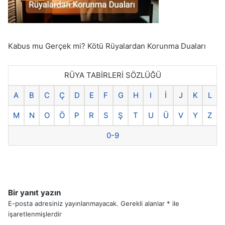
Kabus mu Gerçek mi? Kötü Rüyalardan Korunma Duaları
RÜYA TABİRLERİ SÖZLÜĞÜ
A
B
C
Ç
D
E
F
G
H
I
İ
J
K
L
M
N
O
Ö
P
R
S
Ş
T
U
Ü
V
Y
Z
0-9
Bir yanıt yazın
E-posta adresiniz yayınlanmayacak.
Gerekli alanlar
*
ile
işaretlenmişlerdir