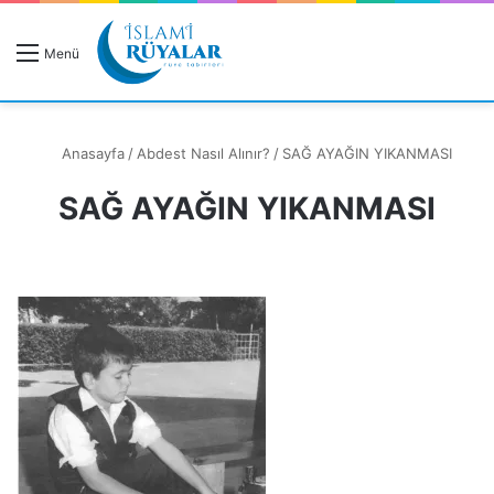
R
Menü
A
Anasayfa
/
Abdest Nasıl Alınır?
/
SAĞ AYAĞIN YIKANMASI
SAĞ AYAĞIN YIKANMASI
Rüyanızı Arayın