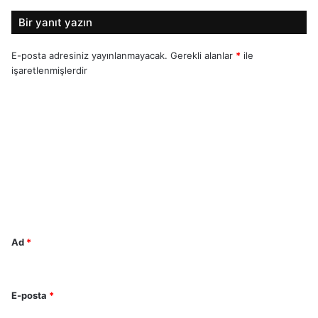
Bir yanıt yazın
E-posta adresiniz yayınlanmayacak.
Gerekli alanlar
*
ile
işaretlenmişlerdir
Y
o
r
u
m
*
Ad
*
E-posta
*