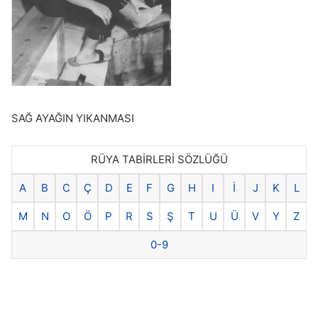
SAĞ AYAĞIN YIKANMASI
RÜYA TABİRLERİ SÖZLÜĞÜ
A
B
C
Ç
D
E
F
G
H
I
İ
J
K
L
M
N
O
Ö
P
R
S
Ş
T
U
Ü
V
Y
Z
0-9