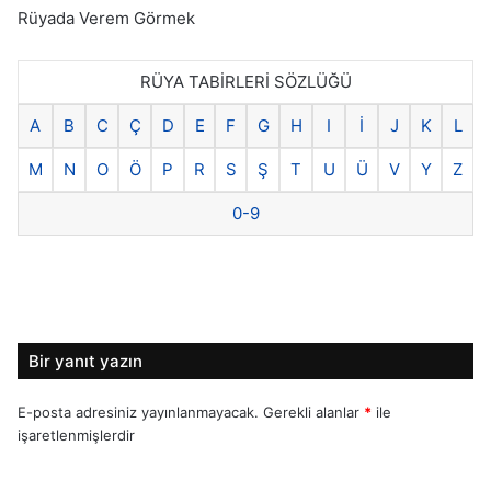
Rüyada Verem Görmek
RÜYA TABİRLERİ SÖZLÜĞÜ
A
B
C
Ç
D
E
F
G
H
I
İ
J
K
L
M
N
O
Ö
P
R
S
Ş
T
U
Ü
V
Y
Z
0-9
Bir yanıt yazın
E-posta adresiniz yayınlanmayacak.
Gerekli alanlar
*
ile
işaretlenmişlerdir
Y