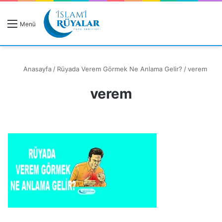
R
Menü
A
Anasayfa
/
Rüyada Verem Görmek Ne Anlama Gelir?
/
verem
verem
Rüyanızı Arayın