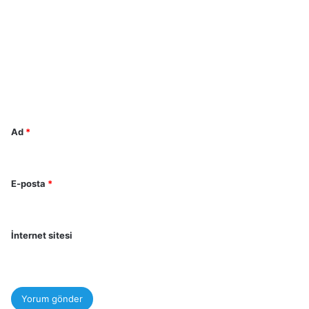
o
r
u
m
*
Ad
*
E-posta
*
İnternet sitesi