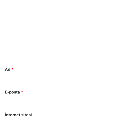
Y
o
r
u
m
*
Ad
*
E-posta
*
İnternet sitesi