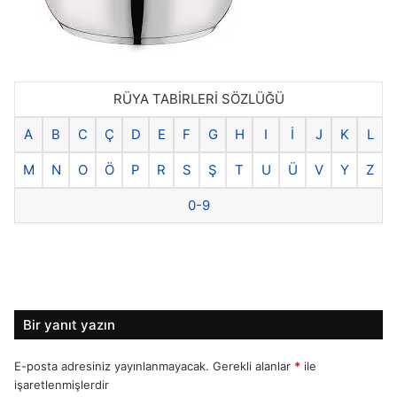
RÜYA TABİRLERİ SÖZLÜĞÜ
A
B
C
Ç
D
E
F
G
H
I
İ
J
K
L
M
N
O
Ö
P
R
S
Ş
T
U
Ü
V
Y
Z
0-9
Bir yanıt yazın
E-posta adresiniz yayınlanmayacak.
Gerekli alanlar
*
ile
işaretlenmişlerdir