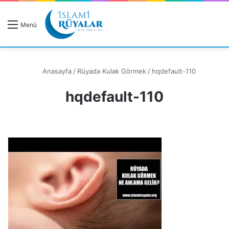
R
Menü
A
Anasayfa
/
Rüyada Kulak Görmek
/
hqdefault-110
hqdefault-110
Rüyanızı Arayın