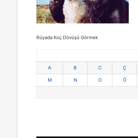
Rüyada Koç Dövüşü Görmek
A
B
C
Ç
M
N
O
Ö