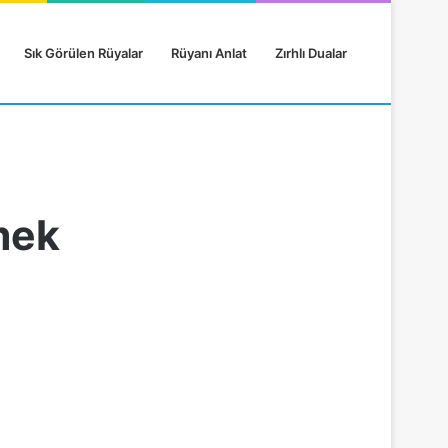
Sık Görülen Rüyalar
Rüyanı Anlat
Zırhlı Dualar
mek