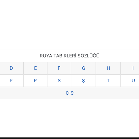
RÜYA TABİRLERİ SÖZLÜĞÜ
D
E
F
G
H
I
P
R
S
Ş
T
U
0-9