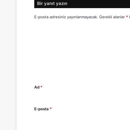
Bir yanıt yazın
E-posta adresiniz yayınlanmayacak.
Gerekli alanlar
*
i
Y
o
r
u
m
*
Ad
*
E-posta
*