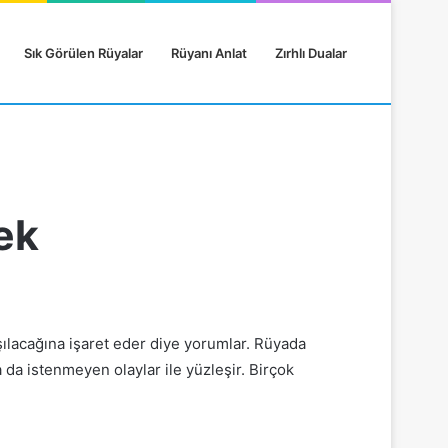
Sık Görülen Rüyalar
Rüyanı Anlat
Zırhlı Dualar
ek
aşılacağına işaret eder diye yorumlar. Rüyada
da istenmeyen olaylar ile yüzleşir. Birçok