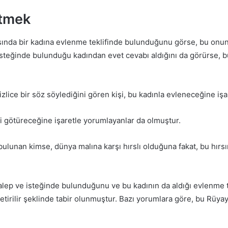
Etmek
ında bir kadına evlenme teklifinde bulunduğunu görse, bu onun 
isteğinde bulunduğu kadından evet cevabı aldığını da görürse, b
gizlice bir söz söylediğini gören kişi, bu kadınla evleneceğine işar
 götüreceğine işaretle yorumlayanlar da olmuştur.
 bulunan kimse, dünya malına karşı hırslı olduğuna fakat, bu hır
lep ve isteğinde bulunduğunu ve bu kadının da aldığı evlenme te
getirilir şeklinde tabir olunmuştur. Bazı yorumlara göre, bu Rüy