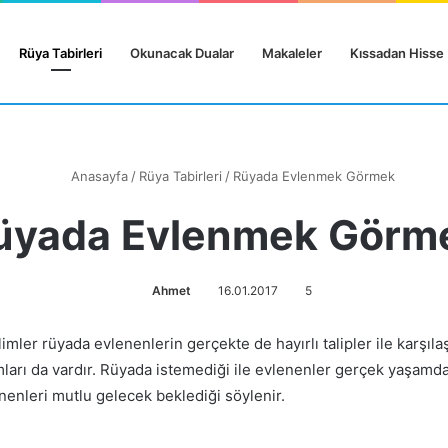
Rüya Tabirleri
Okunacak Dualar
Makaleler
Kıssadan Hisse
Anasayfa
/
Rüya Tabirleri
/
Rüyada Evlenmek Görmek
üyada Evlenmek Görm
Ahmet
16.01.2017
5
limler rüyada evlenenlerin gerçekte de hayırlı talipler ile karşıl
ları da vardır. Rüyada istemediği ile evlenenler gerçek yaşamda 
enenleri mutlu gelecek beklediği söylenir.