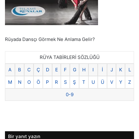
Rüyada Dansçı Görmek Ne Anlama Gelir?
RÜYA TABİRLERİ SÖZLÜĞÜ
A
B
C
Ç
D
E
F
G
H
I
İ
J
K
L
M
N
O
Ö
P
R
S
Ş
T
U
Ü
V
Y
Z
0-9
Bir yanıt yazın