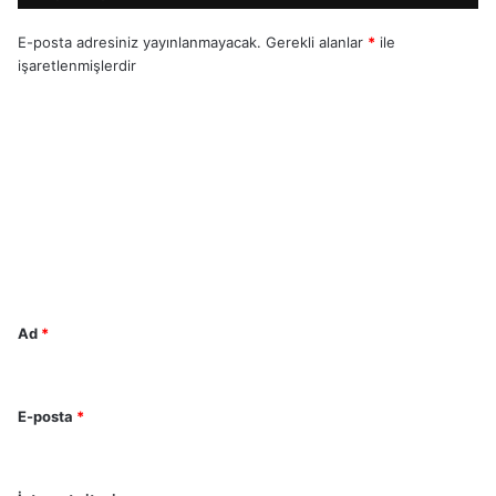
E-posta adresiniz yayınlanmayacak.
Gerekli alanlar
*
ile
işaretlenmişlerdir
Y
o
r
u
m
*
Ad
*
E-posta
*