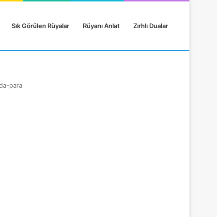
Sık Görülen Rüyalar
Rüyanı Anlat
Zırhlı Dualar
da-para