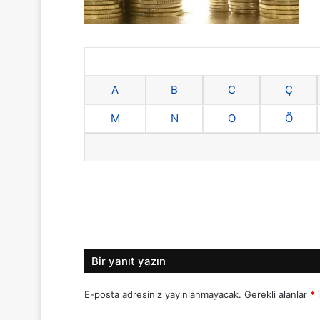
A
B
C
Ç
M
N
O
Ö
Bir yanıt yazın
E-posta adresiniz yayınlanmayacak.
Gerekli alanlar
*
i
Y