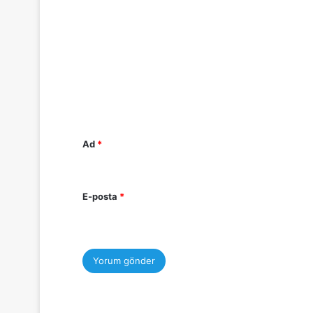
o
r
u
m
*
Ad
*
E-posta
*