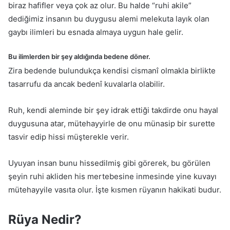
biraz hafifler veya çok az olur. Bu halde “ruhi akile”
dediğimiz insanın bu duygusu alemi melekuta la­yık olan
gaybı ilimleri bu esnada almaya uygun hale gelir.
Bu ilimlerden bir şey aldığında bedene döner.
Zira bedende bulundukça kendisi cismanî olmakla birlikte
tasarrufu da ancak bedenî kuvalarla olabilir.
Ruh, kendi aleminde bir şey idrak ettiği takdirde onu hayal
duygusu­na atar, mütehayyirle de onu münasip bir surette
tasvir edip hissi müşterekle verir.
Uyuyan insan bunu hissedilmiş gibi görerek, bu görülen
şe­yin ruhi akliden his mertebesine inmesinde yine kuvayı
mütehayyile va­sıta olur. İşte kısmen rüyanın hakikati budur.
Rüya Nedir?