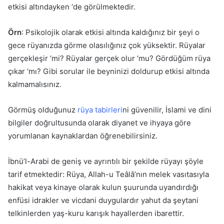
etkisi altındayken ‘de görülmektedir.
Örn
: Psikolojik olarak etkisi altında kaldığınız bir şeyi o
gece rüyanızda görme olasılığınız çok yüksektir. Rüyalar
gerçekleşir ‘mi? Rüyalar gerçek olur ‘mu? Gördüğüm rüya
çıkar ‘mı? Gibi sorular ile beyninizi doldurup etkisi altında
kalmamalısınız.
Görmüş olduğunuz
rüya tabirleri
ni güvenilir, İslami ve dini
bilgiler doğrultusunda olarak diyanet ve ihyaya göre
yorumlanan kaynaklardan öğrenebilirsiniz.
İbnü’l-Arabi de geniş ve ayrıntılı bir şekilde rüyayı şöyle
tarif etmek­tedir: Rüya, Allah-u Teâlâ’nın melek vasıtasıyla
hakikat veya kinaye ola­rak kulun şuurunda uyandırdığı
enfüsi idrakler ve vicdani duygulardır yahut da şeytani
telkinlerden yaş-kuru karışık hayallerden ibarettir.