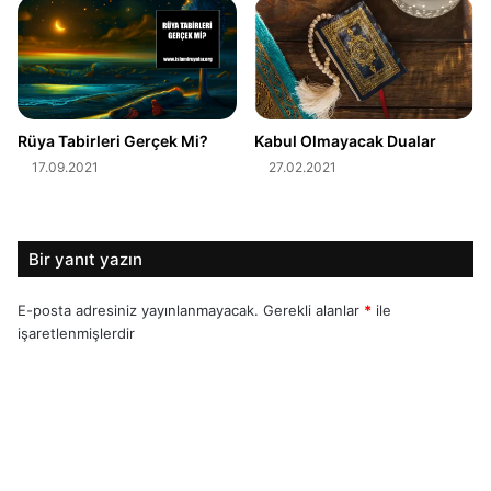
Rüya Tabirleri Gerçek Mi?
Kabul Olmayacak Dualar
17.09.2021
27.02.2021
Bir yanıt yazın
E-posta adresiniz yayınlanmayacak.
Gerekli alanlar
*
ile
işaretlenmişlerdir
Y
o
r
u