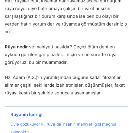
Bazı rüyalar olur, insanlar hatırlayamaz acaba gördüğüm
rüya neydi diye hatırlamaya çalışır, bir vakit ansızın
karşılaştığınız bir durum karşısında ise ben bu olayı bir
yerden hatırlıyorum der ve rüyamda görmüştüm dersiniz o
an.
Rüya nedir
ve mahiyeti nasıldır? Geçici ölüm denilen
uykuda görü­len garip haller… niçin ve ne surette rüya
görüyoruz, bu bir muamma­dır.
Hz. Âdem (A.S.)’ın yaratılışından bugüne kadar filozoflar,
alimler çeşitli şekillerde izah etmişler, düşünmüşler, fakat
rüyayı kesin bir şekil­de sonuca ulaşamamışlar.
Rüyanın İçeriği
Öyle gözüküyor ki, rüya da insanın mahiyeti gi­bi meçhul
kalacaktır.