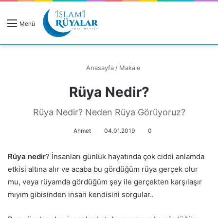
R
Menü
A
Anasayfa
/
Makale
Rüya Nedir?
Rüyanızı Arayın
Rüya Nedir? Neden Rüya Görüyoruz?
Ahmet
04.01.2019
0
Rüya nedir
? İnsanları günlük hayatında çok ciddi anlamda
etkisi altına alır ve acaba bu gördüğüm rüya gerçek olur
mu, veya rüyamda gördüğüm şey ile gerçekten karşılaşır
mıyım gibisinden insan kendisini sorgular..