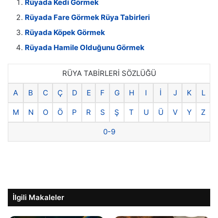
Rüyada Kedi Görmek
Rüyada Fare Görmek Rüya Tabirleri
Rüyada Köpek Görmek
Rüyada Hamile Olduğunu Görmek
RÜYA TABİRLERİ SÖZLÜĞÜ
A
B
C
Ç
D
E
F
G
H
I
İ
J
K
L
M
N
O
Ö
P
R
S
Ş
T
U
Ü
V
Y
Z
0-9
İlgili Makaleler