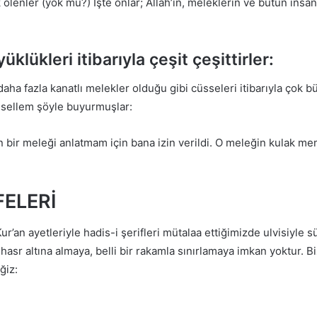
 ölenler (yok mu?) İşte onlar; Allah’ın, meleklerin ve bütün insan
üklükleri itibarıyla çeşit çeşittirler:
aha fazla kanatlı melekler olduğu gibi cüsseleri itibarıyla çok b
e sellem şöyle buyurmuşlar:
 bir meleği anlatmam için bana izin verildi. O meleğin kulak me
FELERİ
r’an ayetleriyle hadis-i şerifleri mütalaa ettiğimizde ulvisiyle sü
ri hasr altına almaya, belli bir rakamla sınırlamaya imkan yoktur.
ğiz: