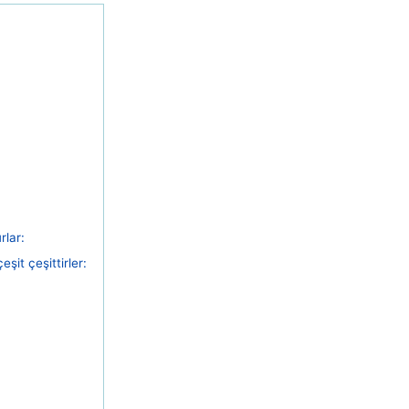
rlar:
eşit çeşittirler: