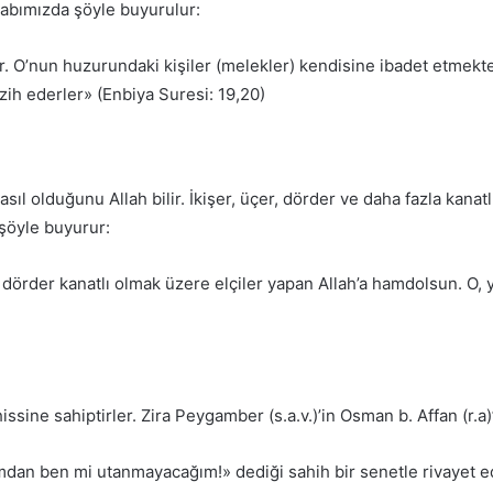
abımızda şöyle buyurulur:
 O’nun huzurundaki kişiler (melekler) kendisine ibadet etmekte
h ederler» (Enbiya Suresi: 19,20)
nasıl olduğunu Allah bilir. İkişer, üçer, dörder ve daha fazla kan
 şöyle buyurur:
, dörder kanatlı olmak üzere elçiler yapan Allah’a hamdolsun. O, y
sine sahiptirler. Zira Peygamber (s.a.v.)’in Osman b. Affan (r.a)
dan ben mi utanmayacağım!» dediği sahih bir senetle rivayet ed