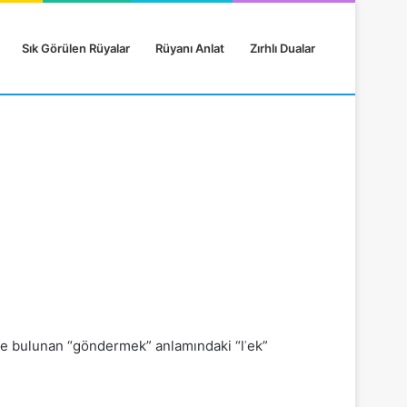
Sık Görülen Rüyalar
Rüyanı Anlat
Zırhlı Dualar
rde bulunan “göndermek” anlamındaki “lʾek”