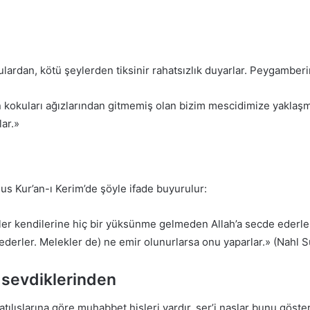
kulardan, kötü şeylerden tiksinir rahatsızlık duyarlar. Peygamberim
n kokuları ağızlarından gitmemiş olan bizim mescidimize yaklaş
ar.»
us Kur’an-ı Kerim’de şöyle ifade buyurulur:
er kendilerine hiç bir yüksünme gelmeden Allah’a secde ederler
ederler. Melekler de) ne emir olunurlarsa onu yaparlar.» (Nahl Su
k sevdiklerinden
tılışlarına göre muhabbet hisleri vardır, şer’i naslar bunu göst