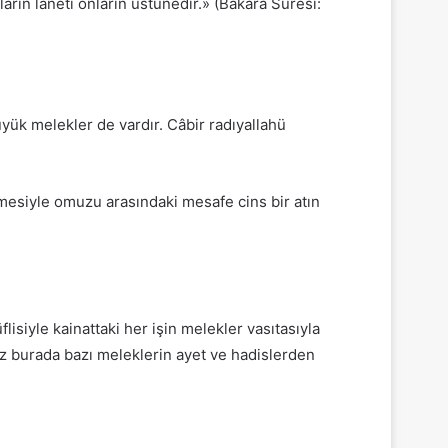
ların laneti onların üstünedir.» (Bakara Suresi:
üyük melekler de vardır. Câbir radıyallahü
mesiyle omuzu arasındaki mesafe cins bir atın
flisiyle kainattaki her işin melekler vasıtasıyla
 Biz burada bazı meleklerin ayet ve hadislerden