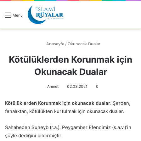
R
Menü
A
Anasayfa
/
Okunacak Dualar
Kötülüklerden Korunmak için
Rüyanızı Arayın
Okunacak Dualar
Ahmet
02.03.2021
0
Kötülüklerden Korunmak için okunacak dualar
. Şerden,
fenalıktan, kötülükten kurtulmak için okunacak dualar.
Sahabeden Suheyb (r.a.), Peygamber Efendimiz (s.a.v.)’in
şöyle dediğini bildirmiştir: