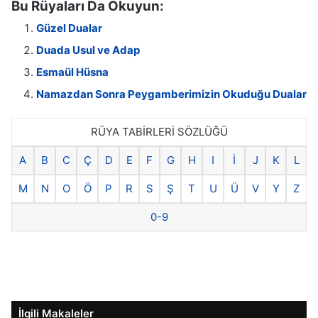
Bu Rüyaları Da Okuyun:
Güzel Dualar
Duada Usul ve Adap
Esmaül Hüsna
Namazdan Sonra Peygamberimizin Okuduğu Dualar
RÜYA TABİRLERİ SÖZLÜĞÜ
A
B
C
Ç
D
E
F
G
H
I
İ
J
K
L
M
N
O
Ö
P
R
S
Ş
T
U
Ü
V
Y
Z
0-9
İlgili Makaleler