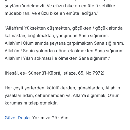
şeytânü ‘ındelmevti. Ve e’ûzü bike en emûte fî sebîlike
müdebbiran. Ve e’ûzü bike en emûte ledî’ğan.”
“Allah’ım! Yüksekten düşmekten, göçükten / göçük altında
kalmaktan, boğulmaktan, yangından Sana sığınırım.
Allah’ım! Ölüm anında şeytana çarpılmaktan Sana sığınırım.
Allah’ım! Senin yolundan dönerek ölmekten Sana sığınırım.
Allah’ım! Yılan sokması ile ölmekten Sana sığınırım.”
(Nesâi, es- Sünenü’l-Kübrâ, Istiaze, 65, No:7972)
Her çeşit şerlerden, kötülüklerden, günahlardan, Allah’ın
yasaklarından, cehennemden vs. Allah’a sığınmak, O’nun
korumasını talep etmektir.
Güzel Dualar
Yazımıza Göz Atın.