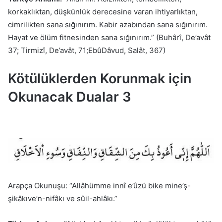
korkaklıktan, düşkünlük derecesine varan ihtiyarlıktan,
cimrilikten sana sığınırım. Kabir azabından sana sığınırım.
Hayat ve ölüm fitnesinden sana sığınırım.” (Buhârî, De’avât
37; Tirmizî, De’avât, 71;EbûDâvud, Salât, 367)
Kötülüklerden Korunmak için
Okunacak Dualar 3
Arapça Okunuşu: “Allâhümme innî e’ûzü bike mine’ş-
şikâkıve’n-nifâkı ve sûil-ahlâkı.”