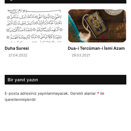
Duha Suresi
Dua-i Tercüman-i İsmi Azam
27.04.2022
29.03.2021
Bir yanıt yazın
E-posta adresiniz yayınlanmayacak.
Gerekli alanlar
*
ile
işaretlenmişlerdir
Y
o
r