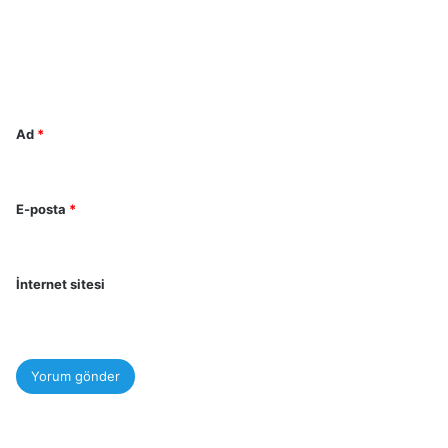
u
m
*
Ad
*
E-posta
*
İnternet sitesi