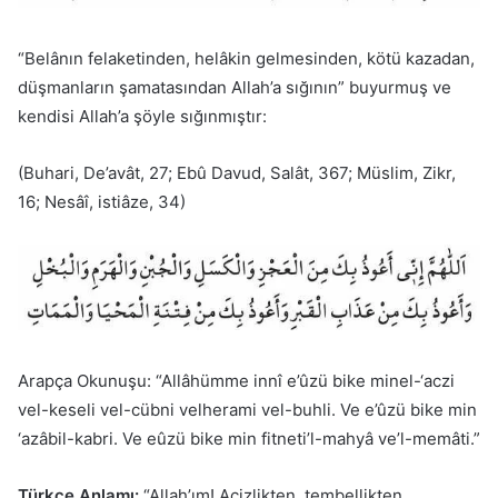
“Belânın felaketinden, helâkin gelmesinden, kötü kazadan,
düşmanların şamatasından Allah’a sığının” buyurmuş ve
kendisi Allah’a şöyle sığınmıştır:
(Buhari, De’avât, 27; Ebû Davud, Salât, 367; Müslim, Zikr,
16; Nesâî, istiâze, 34)
Arapça Okunuşu: “Allâhümme innî e’ûzü bike minel-‘aczi
vel-keseli vel-cübni velherami vel-buhli. Ve e’ûzü bike min
‘azâbil-kabri. Ve eûzü bike min fitneti’l-mahyâ ve’l-memâti.”
Türkçe Anlamı:
“Allah’ım! Acizlikten, tembellikten,