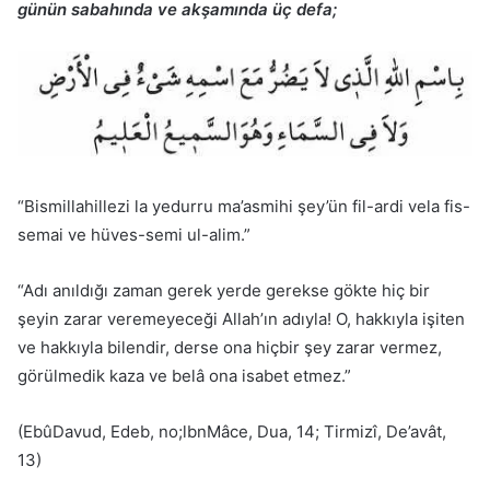
günün sabahında ve akşamında üç defa;
“Bismillahillezi la yedurru ma’asmihi şey’ün fil-ardi vela fis-
semai ve hüves-semi ul-alim.”
“Adı anıldığı zaman gerek yerde gerekse gökte hiç bir
şeyin zarar veremeyeceği Allah’ın adıyla! O, hakkıyla işiten
ve hakkıyla bilendir, derse ona hiçbir şey zarar vermez,
görülmedik kaza ve belâ ona isabet etmez.”
(EbûDavud, Edeb, no;lbnMâce, Dua, 14; Tirmizî, De’avât,
13)