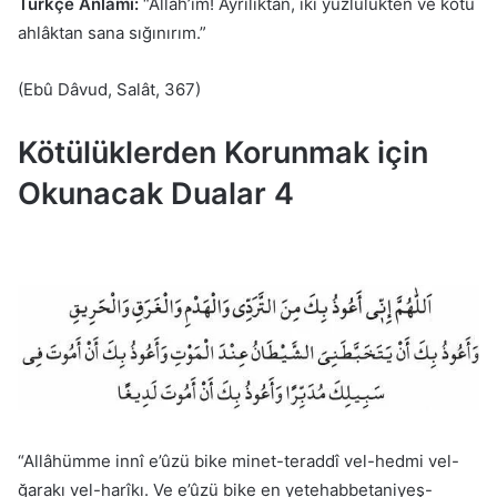
Türkçe Anlamı:
“Allah’ım! Ayrılıktan, iki yüzlülükten ve kötü
ahlâktan sana sığınırım.”
(Ebû Dâvud, Salât, 367)
Kötülüklerden Korunmak için
Okunacak Dualar 4
“Allâhümme innî e’ûzü bike minet-teraddî vel-hedmi vel-
ğarakı vel-harîkı. Ve e’ûzü bike en yetehabbetaniyeş-