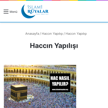
R
Menü
A
Anasayfa
/
Haccın Yapılışı
/
Haccın Yapılışı
Haccın Yapılışı
Rüyanızı Arayın