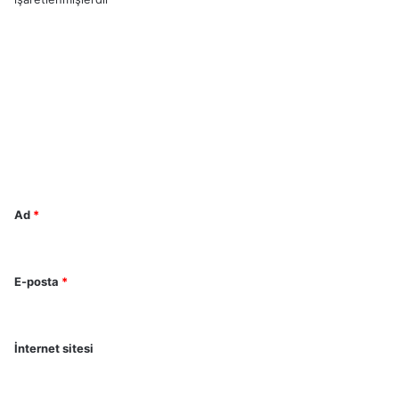
Y
o
r
u
m
*
Ad
*
E-posta
*
İnternet sitesi