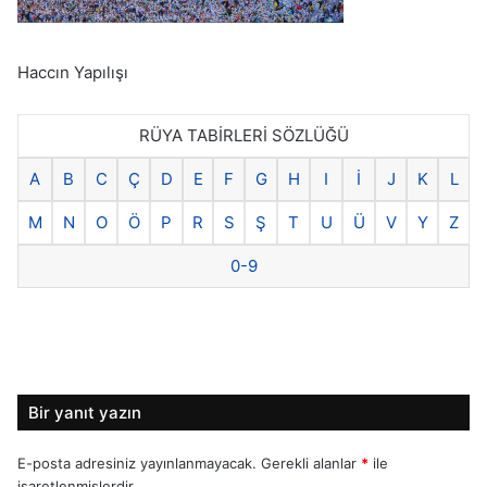
Haccın Yapılışı
RÜYA TABİRLERİ SÖZLÜĞÜ
A
B
C
Ç
D
E
F
G
H
I
İ
J
K
L
M
N
O
Ö
P
R
S
Ş
T
U
Ü
V
Y
Z
0-9
Bir yanıt yazın
E-posta adresiniz yayınlanmayacak.
Gerekli alanlar
*
ile
işaretlenmişlerdir